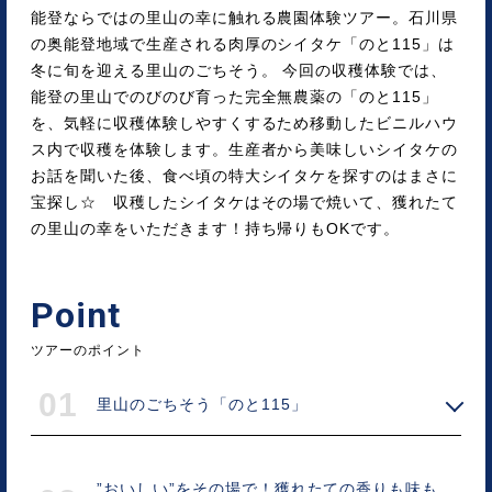
能登ならではの里山の幸に触れる農園体験ツアー。石川県
の奥能登地域で生産される肉厚のシイタケ「のと115」は
冬に旬を迎える里山のごちそう。 今回の収穫体験では、
能登の里山でのびのび育った完全無農薬の「のと115」
を、気軽に収穫体験しやすくするため移動したビニルハウ
ス内で収穫を体験します。生産者から美味しいシイタケの
お話を聞いた後、食べ頃の特大シイタケを探すのはまさに
宝探し☆ 収穫したシイタケはその場で焼いて、獲れたて
の里山の幸をいただきます！持ち帰りもOKです。
Point
ツアーのポイント
01
里山のごちそう「のと115」
”おいしい”をその場で！獲れたての香りも味も