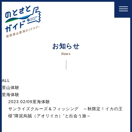
お知らせ
News
ALL
里山体験
里海体験
2023.02/09
里海体験
サンライズクルーズ＆フィッシング ～秋限定！イカの王
様”障泥烏賊（アオリイカ）”と出会う旅～