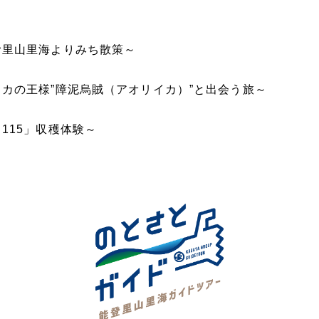
む里山里海よりみち散策～
カの王様”障泥烏賊（アオリイカ）”と出会う旅～
115」収穫体験～